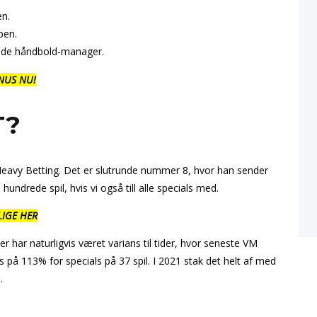
n.
pen.
nde håndbold-manager.
NUS NU!
T?
Heavy Betting. Det er slutrunde nummer 8, hvor han sender
hundrede spil, hvis vi også till alle specials med.
LIGE HER
er har naturligvis været varians til tider, hvor seneste VM
 på 113% for specials på 37 spil. I 2021 stak det helt af med
.