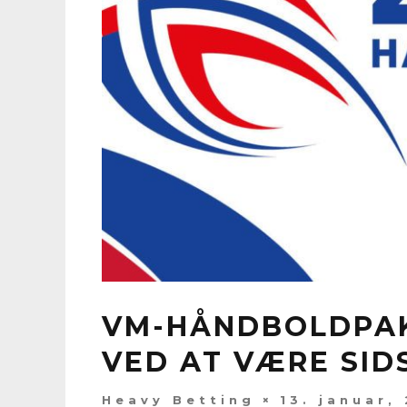
VM-HÅNDBOLDPAK
VED AT VÆRE SID
Heavy Betting
13. januar,