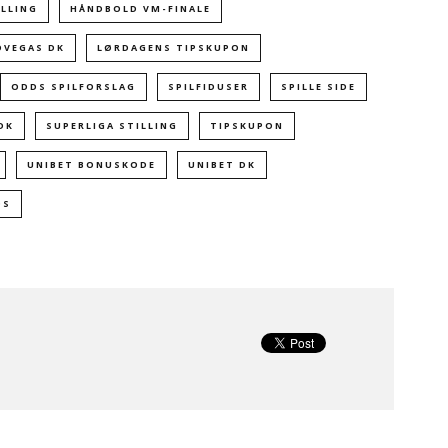
LLING
HÅNDBOLD VM-FINALE
OVEGAS DK
LØRDAGENS TIPSKUPON
ODDS SPILFORSLAG
SPILFIDUSER
SPILLE SIDE
DK
SUPERLIGA STILLING
TIPSKUPON
UNIBET BONUSKODE
UNIBET DK
DS