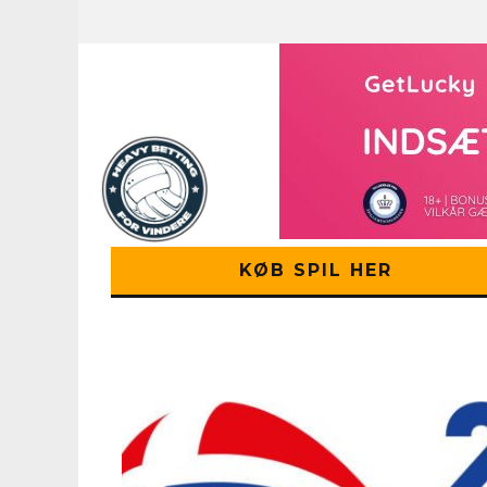
KØB SPIL HER