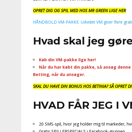
OPRET DIG OG SPIL MED HOS MR GREEN LIGE HER
HÅNDBOLD VM-PAKKE: Udvidet VM giver flere gratis 
Hvad skal jeg gør
Køb din VM-pakke lige her!
Når du har købt din pakke, så ansøg denne 
Betting, når du ansøger.
SKAL DU HAVE DIN BONUS HOS BETINIA? SÅ OPRET D
HVAD FÅR JEG I 
20 SMS-spil, hvor jeg holder mig til markeder,
Gratis SPILLERSPECIALS i Facebook-gruppen.