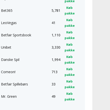
pakke
Køb
Bet365
5,781
pakke
Køb
LeoVegas
41
pakke
Køb
Betfair Sportsbook
1,110
pakke
Køb
Unibet
3,330
pakke
Køb
Danske Spil
1,994
pakke
Køb
Comeon!
713
pakke
Køb
Betfair Spillebørs
33
pakke
Køb
Mr. Green
49
pakke