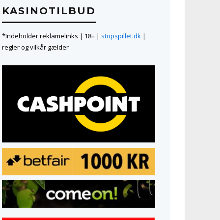
KASINOTILBUD
*Indeholder reklamelinks | 18+ |
stopspillet.dk
|
regler og vilkår gælder