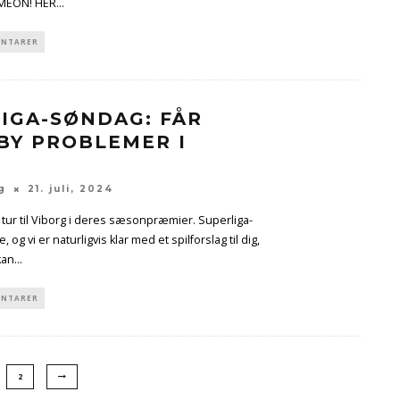
EON! HER...
ENTARER
IGA-SØNDAG: FÅR
Y PROBLEMER I
?
g
21. juli, 2024
tur til Viborg i deres sæsonpræmier. Superliga-
, og vi er naturligvis klar med et spilforslag til dig,
an...
ENTARER
2