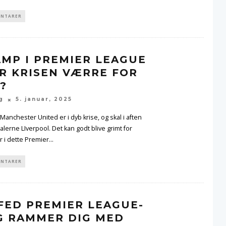
ENTARER
MP I PREMIER LEAGUE
ER KRISEN VÆRRE FOR
?
g
5. januar, 2025
nchester United er i dyb krise, og skal i aften
lerne LIverpool. Det kan godt blive grimt for
i dette Premier...
ENTARER
FED PREMIER LEAGUE-
G RAMMER DIG MED