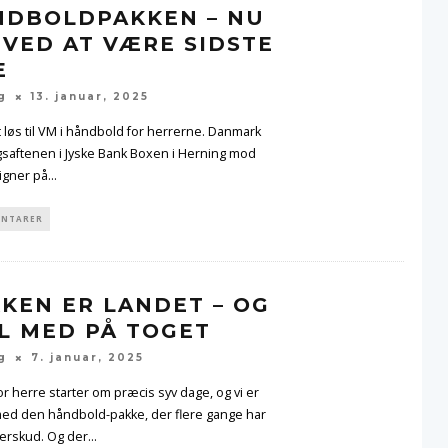
NDBOLDPAKKEN – NU
 VED AT VÆRE SIDSTE
E
g
13. januar, 2025
 løs til VM i håndbold for herrerne. Danmark
ngsaftenen i Jyske Bank Boxen i Herning mod
igner på...
ENTARER
KEN ER LANDET – OG
L MED PÅ TOGET
g
7. januar, 2025
r herre starter om præcis syv dage, og vi er
r med den håndbold-pakke, der flere gange har
verskud. Og der...