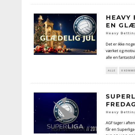
HEAVY 
EN GLÆ
Heavy Bettin
Det er ikke noge
værket og motiva
alle en fantastisk
ALLE
0 KOMM
SUPERL
FREDAG
Heavy Bettin
AGF tager i afte
får en Superlig