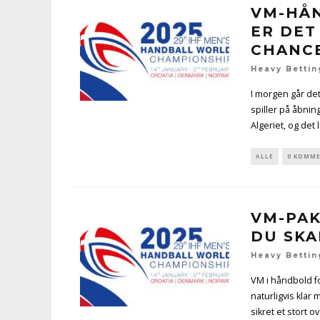
VM-HÅ
ER DET
CHANC
Heavy Bettin
I morgen går det
spiller på åbni
Algeriet, og det l
ALLE
0 KOMM
VM-PAK
DU SKA
Heavy Bettin
VM i håndbold fo
naturligvis kla
sikret et stort o