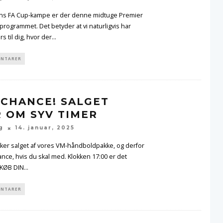
ns FA Cup-kampe er der denne midtuge Premier
rogrammet. Det betyder at vi naturligvis har
s til dig, hvor der...
ENTARER
 CHANCE! SALGET
 OM SYV TIMER
g
14. januar, 2025
kker salget af vores VM-håndboldpakke, og derfor
ance, hvis du skal med. Klokken 17:00 er det
 KØB DIN...
ENTARER