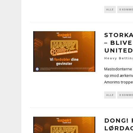
ALLE
0 KOMM
STORKA
– BLIV
UNITED
Heavy Bettin
Mastodonterne Ma
op imod ærkeriva
Amorims tropper 
ALLE
0 KOMM
DONG! 
LØRDA