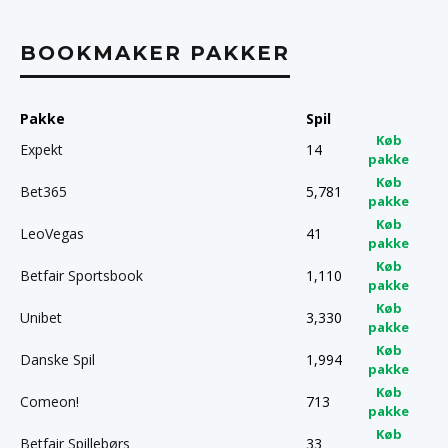
BOOKMAKER PAKKER
Pakke
Spil
Køb
Expekt
14
pakke
Køb
Bet365
5,781
pakke
Køb
LeoVegas
41
pakke
Køb
Betfair Sportsbook
1,110
pakke
Køb
Unibet
3,330
pakke
Køb
Danske Spil
1,994
pakke
Køb
Comeon!
713
pakke
Køb
Betfair Spillebørs
33