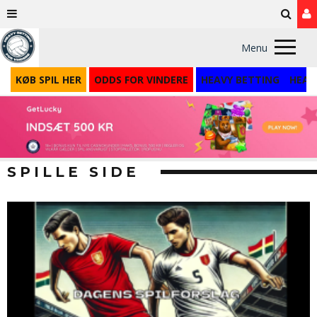
Menu
KØB SPIL HER
ODDS FOR VINDERE
HEAVY BETTING
HEAV
SPILLE SIDE