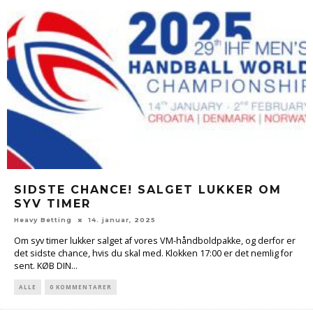
SIDSTE CHANCE! SALGET LUKKER OM
SYV TIMER
Heavy Betting
14. januar, 2025
Om syv timer lukker salget af vores VM-håndboldpakke, og derfor er
det sidste chance, hvis du skal med. Klokken 17:00 er det nemlig for
sent. KØB DIN...
ALLE
0 KOMMENTARER