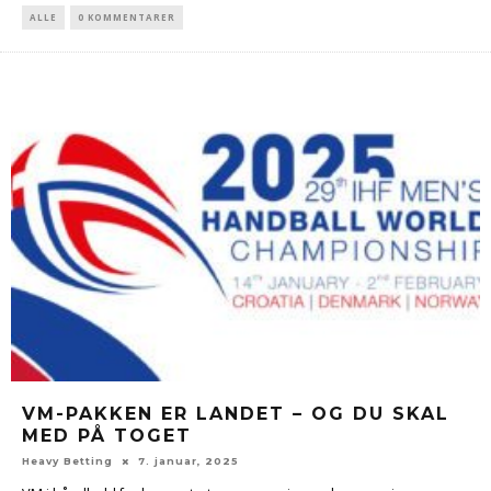
ALLE
0 KOMMENTARER
VM-PAKKEN ER LANDET – OG DU SKAL
MED PÅ TOGET
Heavy Betting
7. januar, 2025