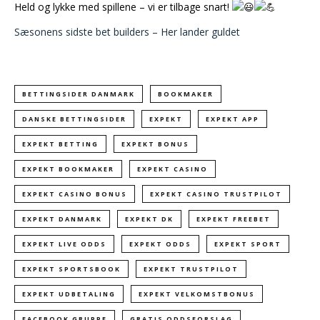
Held og lykke med spillene – vi er tilbage snart!
Sæsonens sidste bet builders – Her lander guldet
BETTINGSIDER DANMARK
BOOKMAKER
DANSKE BETTINGSIDER
EXPEKT
EXPEKT APP
EXPEKT BETTING
EXPEKT BONUS
EXPEKT BOOKMAKER
EXPEKT CASINO
EXPEKT CASINO BONUS
EXPEKT CASINO TRUSTPILOT
EXPEKT DANMARK
EXPEKT DK
EXPEKT FREEBET
EXPEKT LIVE ODDS
EXPEKT ODDS
EXPEKT SPORT
EXPEKT SPORTSBOOK
EXPEKT TRUSTPILOT
EXPEKT UDBETALING
EXPEKT VELKOMSTBONUS
FACEBOOK GRUPPE
GRATIS ODDSFORSLAG