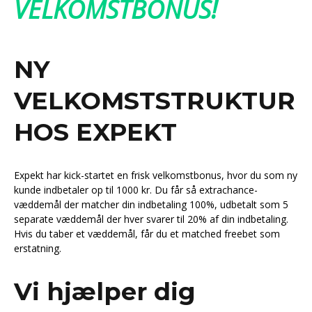
VELKOMSTBONUS!
NY
VELKOMSTSTRUKTUR
HOS EXPEKT
Expekt har kick-startet en frisk velkomstbonus, hvor du som ny
kunde indbetaler op til 1000 kr. Du får så extrachance-
væddemål der matcher din indbetaling 100%, udbetalt som 5
separate væddemål der hver svarer til 20% af din indbetaling.
Hvis du taber et væddemål, får du et matched freebet som
erstatning.
Vi hjælper dig