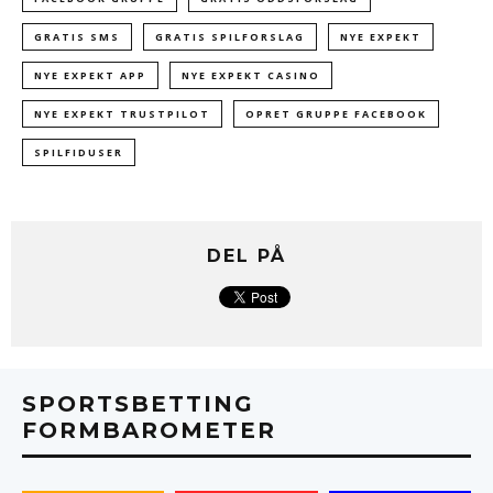
GRATIS SMS
GRATIS SPILFORSLAG
NYE EXPEKT
NYE EXPEKT APP
NYE EXPEKT CASINO
NYE EXPEKT TRUSTPILOT
OPRET GRUPPE FACEBOOK
SPILFIDUSER
DEL PÅ
SPORTSBETTING
FORMBAROMETER