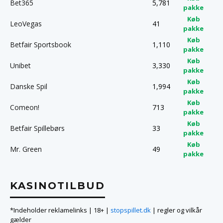
Bet365
5,781
pakke
Køb
LeoVegas
41
pakke
Køb
Betfair Sportsbook
1,110
pakke
Køb
Unibet
3,330
pakke
Køb
Danske Spil
1,994
pakke
Køb
Comeon!
713
pakke
Køb
Betfair Spillebørs
33
pakke
Køb
Mr. Green
49
pakke
KASINOTILBUD
*Indeholder reklamelinks | 18+ |
stopspillet.dk
| regler og vilkår
gælder