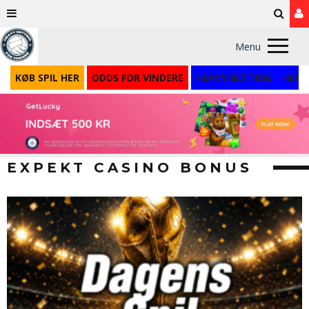
Menu
KØB SPIL HER
ODDS FOR VINDERE
HEAVY BETTING
HEAV
EXPEKT CASINO BONUS