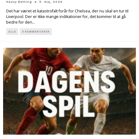
Heavy Betting
9. maj, 2026
Det har været et katastrofalt forår for Chelsea, der nu skal en tur til
Liverpool. Der er ikke mange indikationer for, det kommer til at gå
bedre for den...
ALLE
0 KOMMENTARER