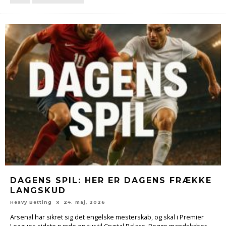
DAGENS SPIL: HER ER DAGENS FRÆKKE
LANGSKUD
Heavy Betting
24. maj, 2026
Arsenal har sikret sig det engelske mesterskab, og skal i Premier