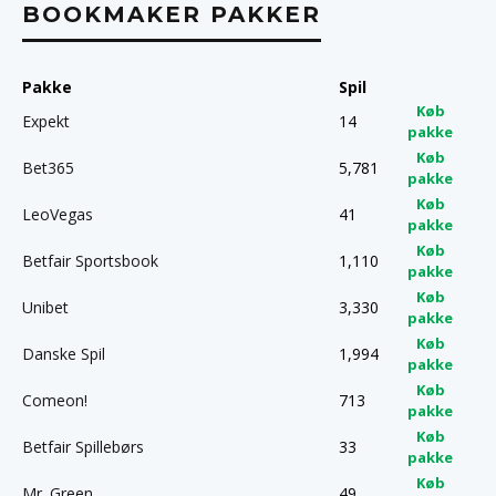
BOOKMAKER PAKKER
Pakke
Spil
Køb
Expekt
14
pakke
Køb
Bet365
5,781
pakke
Køb
LeoVegas
41
pakke
Køb
Betfair Sportsbook
1,110
pakke
Køb
Unibet
3,330
pakke
Køb
Danske Spil
1,994
pakke
Køb
Comeon!
713
pakke
Køb
Betfair Spillebørs
33
pakke
Køb
Mr. Green
49