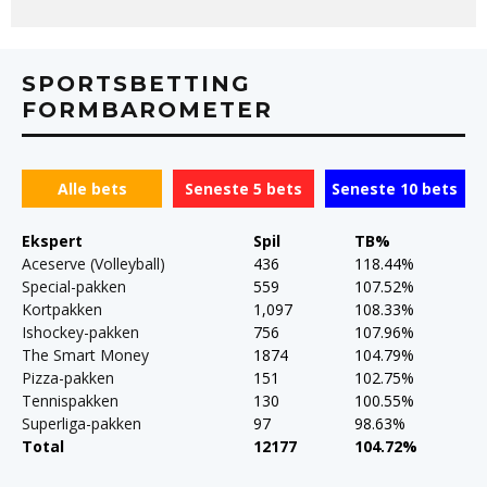
SPORTSBETTING
FORMBAROMETER
Alle bets
Seneste 5 bets
Seneste 10 bets
Ekspert
Spil
TB%
Aceserve (Volleyball)
436
118.44%
Special-pakken
559
107.52%
Kortpakken
1,097
108.33%
Ishockey-pakken
756
107.96%
The Smart Money
1874
104.79%
Pizza-pakken
151
102.75%
Tennispakken
130
100.55%
Superliga-pakken
97
98.63%
Total
12177
104.72%