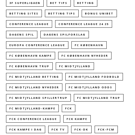
3F SUPERLIGAEN
BET TIPS
BETTING
BETTING SITES
BETTING TIPS
BONUS UNIBET
CONFERENCE LEAGUE
CONFERENCE LEAGUE 24 25
DAGENS SPIL
DAGENS SPILFORSLAG
EUROPA CONFERENCE LEAGUE
FC KØBENHAVN
FC KØBENHAVN KAMPE
FC KØBENHAVN NYHEDER
FC KØBENHAVN TRUP
FC MIDTJYLLAND
FC MIDTJYLLAND BETTING
FC MIDTJYLLAND FODBOLD
FC MIDTJYLLAND NYHEDER
FC MIDTJYLLAND ODDS
FC MIDTJYLLAND SPILLERTRUP
FC MIDTJYLLAND TRUP
FC MIDTJYLLAND-KAMPE
FCK
FCK CONFERENCE LEAGUE
FCK KAMPE
FCK KAMPE I DAG
FCK TV
FCK-DK
FCK-FCM