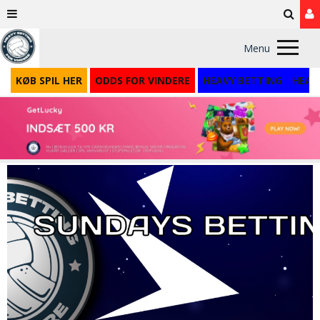
Menu
KØB SPIL HER
ODDS FOR VINDERE
HEAVY BETTING
HEAV