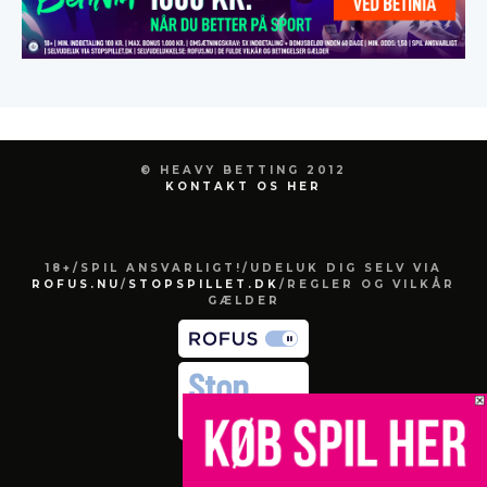
© HEAVY BETTING 2012
KONTAKT OS HER
18+/SPIL ANSVARLIGT!/UDELUK DIG SELV VIA
ROFUS.NU
/
STOPSPILLET.DK
/REGLER OG VILKÅR
GÆLDER