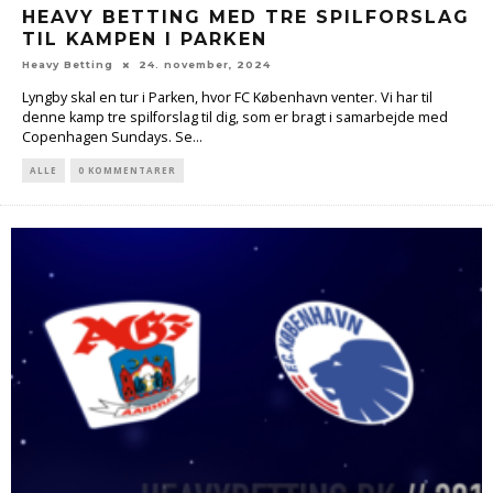
HEAVY BETTING MED TRE SPILFORSLAG
TIL KAMPEN I PARKEN
Heavy Betting
24. november, 2024
Lyngby skal en tur i Parken, hvor FC København venter. Vi har til
denne kamp tre spilforslag til dig, som er bragt i samarbejde med
Copenhagen Sundays. Se...
ALLE
0 KOMMENTARER