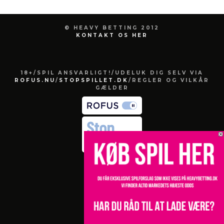
© HEAVY BETTING 2012
KONTAKT OS HER
18+/SPIL ANSVARLIGT!/UDELUK DIG SELV VIA
ROFUS.NU
/
STOPSPILLET.DK
/REGLER OG VILKÅR
GÆLDER