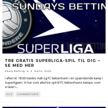
TRE GRATIS SUPERLIGA-SPIL TIL DIG –
SE MED HER
Heavy Betting
2. marts, 2025
​I aften kl. 18:00 mødes AaB og FC København i en spændende kamp i
Superligaen. Vi har som altid tre spil til FC Københavns kampe, som
vi laver i...
ALLE
0 KOMMENTARER