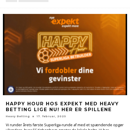
HAPPY HOUR HOS EXPEKT MED HEAVY
BETTING LIGE NU! HER ER SPILLENE
Heavy Betting
17. februar, 2025
Vi runder årets første Superliga-runde af med et spændende opgør