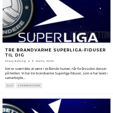
TRE BRANDVARME SUPERLIGA-FIDUSER
TIL DIG
Heavy Betting
9. marts, 2025
Det er svært ikke at være i strålende humør, når forårssolen danser
på himlen. Vi har tre brandvarme Superliga-fiduser, som vi har lavet i
samarbejde...
ALLE
0 KOMMENTARER