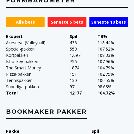
FORMBAROMETER
Alle bets
Seneste 5 bets
Seneste 10 bets
Ekspert
Spil
TB%
Aceserve (Volleyball)
436
118.44%
Special-pakken
559
107.52%
Kortpakken
1,097
108.33%
Ishockey-pakken
756
107.96%
The Smart Money
1874
104.79%
Pizza-pakken
151
102.75%
Tennispakken
130
100.55%
Superliga-pakken
97
98.63%
Total
12177
104.72%
BOOKMAKER PAKKER
Pakke
Spil