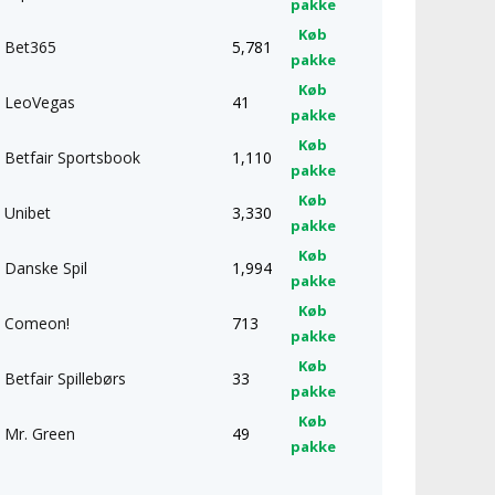
pakke
Køb
Bet365
5,781
pakke
Køb
LeoVegas
41
pakke
Køb
Betfair Sportsbook
1,110
pakke
Køb
Unibet
3,330
pakke
Køb
Danske Spil
1,994
pakke
Køb
Comeon!
713
pakke
Køb
Betfair Spillebørs
33
pakke
Køb
Mr. Green
49
pakke