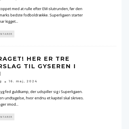
toppet med at rulle efter EM-slutrunden, før den
anmarks bedste fodboldrække. Superligaen starter
ar kigget...
ENTARER
AGET! HER ER TRE
RSLAG TIL GYSEREN I
N
g
16. maj, 2024
yg fed guldkamp, der udspiller sig i Superligaen.
gen undtagelse, hvor endnu et kapitel skal skrives.
ger imod...
ENTARER