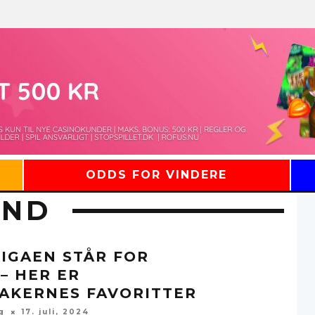
ODDS FOR VINDERE
AND
IGAEN STÅR FOR
– HER ER
AKERNES FAVORITTER
g
17. juli, 2024