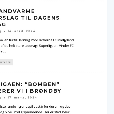
RANDVARME
RSLAG TIL DAGENS
AG
g
14. april, 2024
l en tur til Herning, hvor rivalerne FC Midtjylland
t af de helt store topbrag i Superligaen. Vinder FC
et...
ENTARER
IGAEN: “BOMBEN”
RER VI I BRØNDBY
g
17. marts, 2024
ste runde i grundspillet står for døren, og det
 og blive utrolig spændende. Der er stadigvæk