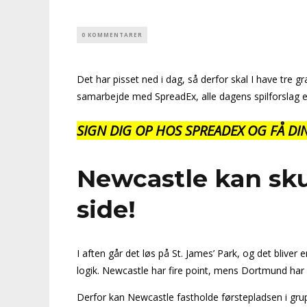
0 KOMMENTARER
Det har pisset ned i dag, så derfor skal I have tre g
samarbejde med SpreadEx, alle dagens spilforslag
SIGN DIG OP HOS SPREADEX OG FÅ D
Newcastle kan sk
side!
I aften går det løs på St. James’ Park, og det blive
logik. Newcastle har fire point, mens Dortmund har 
Derfor kan Newcastle fastholde førstepladsen i gr