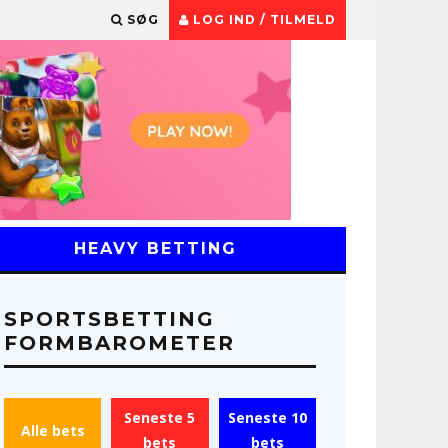
SØG
LOG IND / TILMELD
HEAVY BETTING
SPORTSBETTING
FORMBAROMETER
Seneste 5
Seneste 10
Alle bets
bets
bets