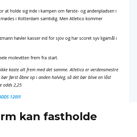
t for at holde sig inde i kampen om første- og andenpladsen i
r mødes i Rotterdam samtidig. Men Atletico kommer
ann høvler kasser ind for sjov og har scoret syv ligamål i
 hele molevitten frem fra start.
ikke kaste alt frem med det samme. Atletico er verdensmestre
c bør først åbne op i anden halvleg, så det bør blive en låst
ne odds 2,25
DDS 120!!!
orm kan fastholde