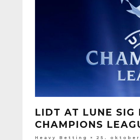
LIDT AT LUNE SIG
CHAMPIONS LEAG
Heavy Betting
25. oktober