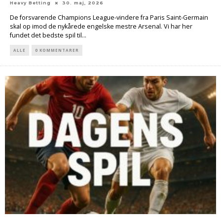
Heavy Betting
30. maj, 2026
De forsvarende Champions League-vindere fra Paris Saint-Germain
skal op imod de nykårede engelske mestre Arsenal. Vi har her
fundet det bedste spil til...
ALLE
0 KOMMENTARER