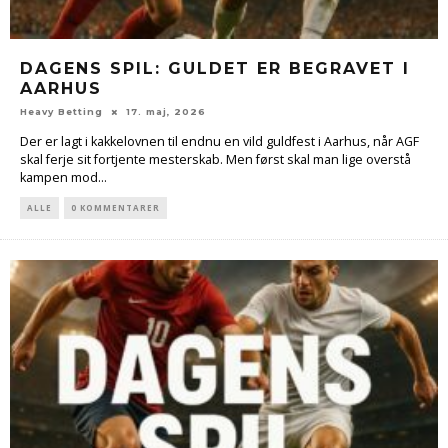
DAGENS SPIL: GULDET ER BEGRAVET I
AARHUS
Heavy Betting
17. maj, 2026
Der er lagt i kakkelovnen til endnu en vild guldfest i Aarhus, når AGF
skal ferje sit fortjente mesterskab. Men først skal man lige overstå
kampen mod...
ALLE
0 KOMMENTARER