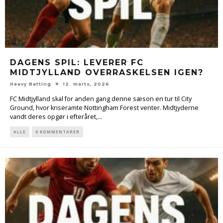
DAGENS SPIL: LEVERER FC
MIDTJYLLAND OVERRASKELSEN IGEN?
Heavy Betting
12. marts, 2026
FC Midtjylland skal for anden gang denne sæson en tur til City
Ground, hvor kriseramte Nottingham Forest venter. Midtjyderne
vandt deres opgør i efteråret,...
ALLE
0 KOMMENTARER