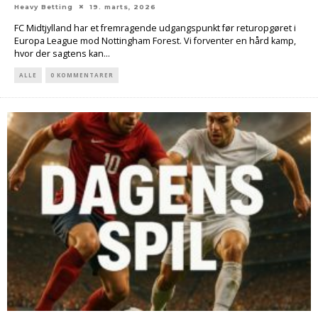
Heavy Betting
19. marts, 2026
FC Midtjylland har et fremragende udgangspunkt før returopgøret i
Europa League mod Nottingham Forest. Vi forventer en hård kamp,
hvor der sagtens kan...
ALLE
0 KOMMENTARER