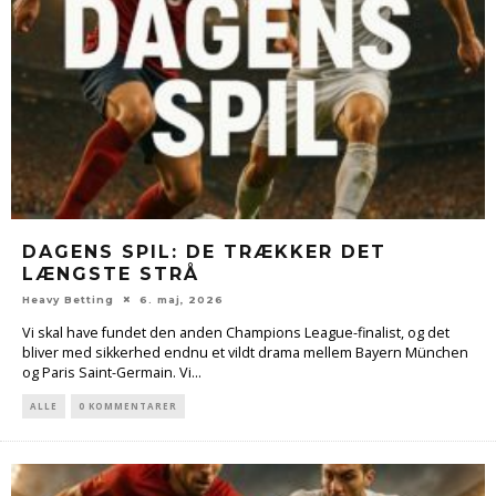
DAGENS SPIL: DE TRÆKKER DET
LÆNGSTE STRÅ
Heavy Betting
6. maj, 2026
Vi skal have fundet den anden Champions League-finalist, og det
bliver med sikkerhed endnu et vildt drama mellem Bayern München
og Paris Saint-Germain. Vi...
ALLE
0 KOMMENTARER