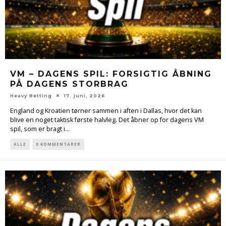
VM – DAGENS SPIL: FORSIGTIG ÅBNING
PÅ DAGENS STORBRAG
Heavy Betting
17. juni, 2026
England og Kroatien tørner sammen i aften i Dallas, hvor det kan
blive en noget taktisk første halvleg. Det åbner op for dagens VM
spil, som er bragt i...
ALLE
0 KOMMENTARER