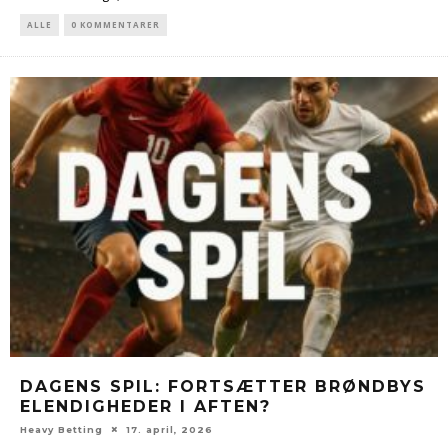
ALLE
0 KOMMENTARER
DAGENS SPIL: FORTSÆTTER BRØNDBYS
ELENDIGHEDER I AFTEN?
Heavy Betting
17. april, 2026