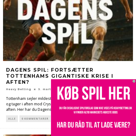
DAGENS SPIL: FORTSÆTTER
TOTTENHAMS GIGANTISKE KRISE I
AFTEN?
Heavy Betting
5. marts, 2026
Tottenham sejler mildest talt rundt denne sæson i Premier League,
og tager i aften mod Crystal Palace. Deres krise kan forværres i
aften. Her har du Dagens...
ALLE
0 KOMMENTARER