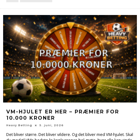
VM-HJULET ER HER – PRÆMIER FOR
10.000 KRONER
Heavy Betting
5. juni, 2026
Det bliver større. Det bliver vildere. Og det bliver med VM-hjulet. Skal