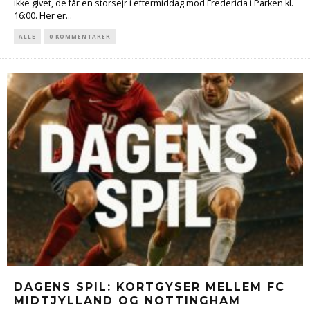
ikke givet, de får en storsejr i eftermiddag mod Fredericia i Parken kl.
16:00. Her er...
ALLE
0 KOMMENTARER
DAGENS SPIL: KORTGYSER MELLEM FC
MIDTJYLLAND OG NOTTINGHAM