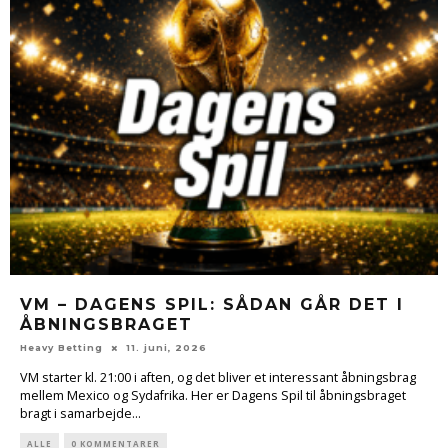
VM – DAGENS SPIL: SÅDAN GÅR DET I
ÅBNINGSBRAGET
Heavy Betting
11. juni, 2026
VM starter kl. 21:00 i aften, og det bliver et interessant åbningsbrag
mellem Mexico og Sydafrika. Her er Dagens Spil til åbningsbraget
bragt i samarbejde...
ALLE
0 KOMMENTARER