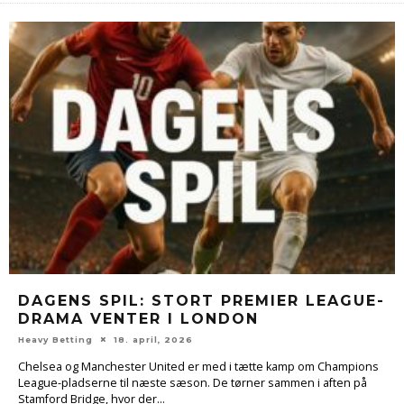
DAGENS SPIL: STORT PREMIER LEAGUE-
DRAMA VENTER I LONDON
Heavy Betting
18. april, 2026
Chelsea og Manchester United er med i tætte kamp om Champions
League-pladserne til næste sæson. De tørner sammen i aften på
Stamford Bridge, hvor der...