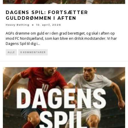
DAGENS SPIL: FORTSÆTTER
GULDDRØMMEN I AFTEN
Heavy Betting
10. april, 2026
AGFs drømme om guld er i den grad berettiget, og skal i aften op
imod FC Nordsjælland, som kan blive en drilsk modstander. Vi har
Dagens Spil til dig i...
ALLE
0 KOMMENTARER