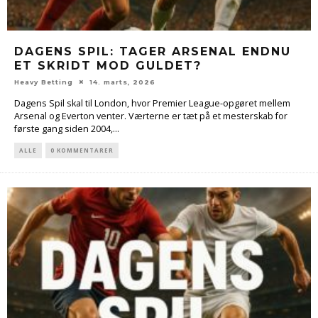
DAGENS SPIL: TAGER ARSENAL ENDNU
ET SKRIDT MOD GULDET?
Heavy Betting
14. marts, 2026
Dagens Spil skal til London, hvor Premier League-opgøret mellem
Arsenal og Everton venter. Værterne er tæt på et mesterskab for
første gang siden 2004,...
ALLE
0 KOMMENTARER