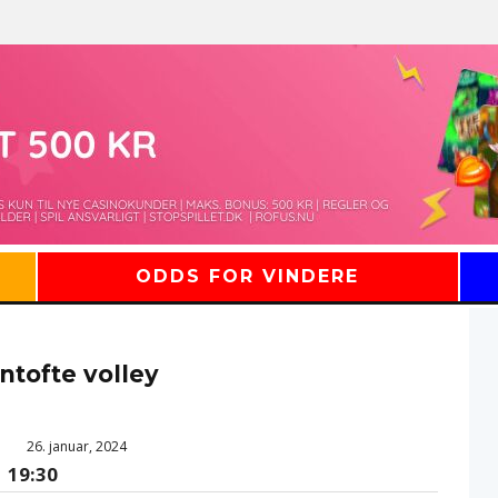
ODDS FOR VINDERE
tofte volley
26. januar, 2024
19:30