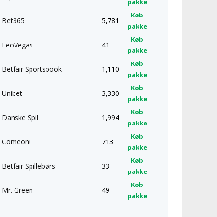
pakke
Køb
Bet365
5,781
pakke
Køb
LeoVegas
41
pakke
Køb
Betfair Sportsbook
1,110
pakke
Køb
Unibet
3,330
pakke
Køb
Danske Spil
1,994
pakke
Køb
Comeon!
713
pakke
Køb
Betfair Spillebørs
33
pakke
Køb
Mr. Green
49
pakke