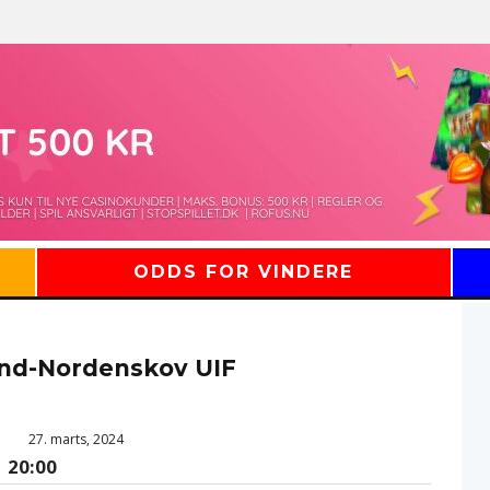
ODDS FOR VINDERE
and-Nordenskov UIF
l
27. marts, 2024
20:00