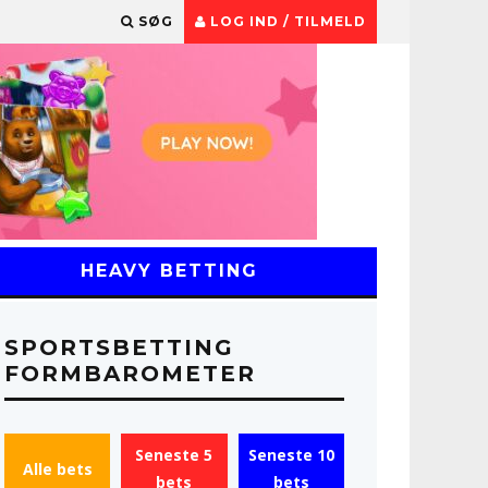
SØG
LOG IND / TILMELD
HEAVY BETTING
SPORTSBETTING
FORMBAROMETER
Seneste 5
Seneste 10
Alle bets
bets
bets