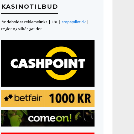
KASINOTILBUD
*Indeholder reklamelinks | 18+ |
stopspillet.dk
|
regler og vilkår gælder