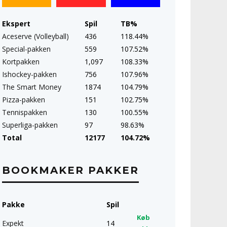
Ekspert
Spil
TB%
Aceserve (Volleyball)
436
118.44%
Special-pakken
559
107.52%
Kortpakken
1,097
108.33%
Ishockey-pakken
756
107.96%
The Smart Money
1874
104.79%
Pizza-pakken
151
102.75%
Tennispakken
130
100.55%
Superliga-pakken
97
98.63%
Total
12177
104.72%
BOOKMAKER PAKKER
Pakke
Spil
Køb
Expekt
14