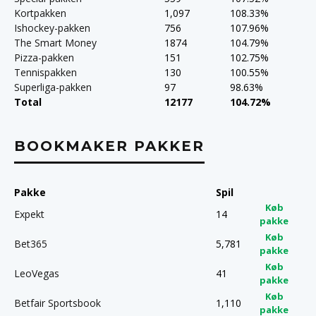
Kortpakken
1,097
108.33%
Ishockey-pakken
756
107.96%
The Smart Money
1874
104.79%
Pizza-pakken
151
102.75%
Tennispakken
130
100.55%
Superliga-pakken
97
98.63%
Total
12177
104.72%
BOOKMAKER PAKKER
Pakke
Spil
Køb
Expekt
14
pakke
Køb
Bet365
5,781
pakke
Køb
LeoVegas
41
pakke
Køb
Betfair Sportsbook
1,110
pakke