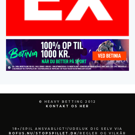
© HEAVY BETTING 2012
KONTAKT OS HER
18+/SPIL ANSVARLIGT!/UDELUK DIG SELV VIA
ROFUS.NU
/
STOPSPILLET.DK
/REGLER OG VILKÅR