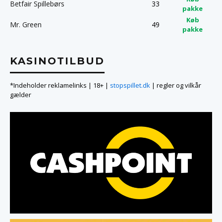
Betfair Spillebørs
33
pakke
Køb
Mr. Green
49
pakke
KASINOTILBUD
*Indeholder reklamelinks | 18+ |
stopspillet.dk
| regler og vilkår
gælder