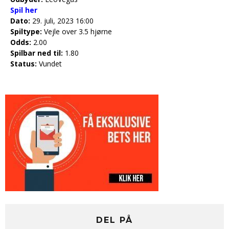
Spil her
Dato:
29. juli, 2023 16:00
Spiltype:
Vejle over 3.5 hjørne
Odds:
2.00
Spilbar ned til:
1.80
Status:
Vundet
DEL PÅ