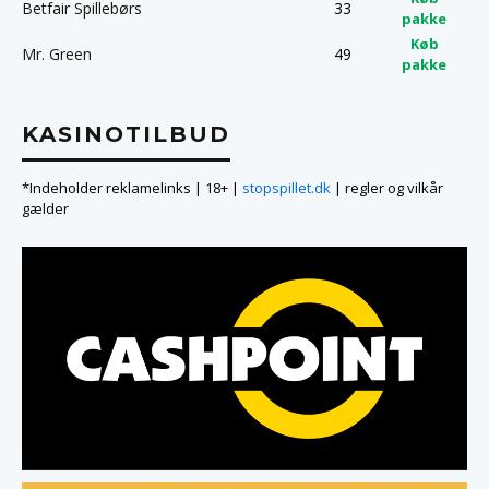
Betfair Spillebørs
33
pakke
Køb
Mr. Green
49
pakke
KASINOTILBUD
*Indeholder reklamelinks | 18+ |
stopspillet.dk
| regler og vilkår
gælder