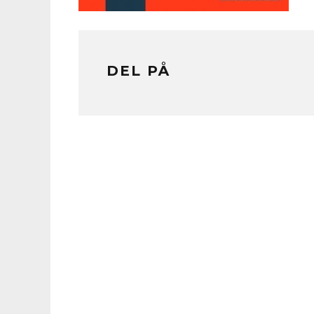
DEL PÅ