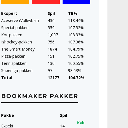
Ekspert
Spil
TB%
Aceserve (Volleyball)
436
118.44%
Special-pakken
559
107.52%
Kortpakken
1,097
108.33%
Ishockey-pakken
756
107.96%
The Smart Money
1874
104.79%
Pizza-pakken
151
102.75%
Tennispakken
130
100.55%
Superliga-pakken
97
98.63%
Total
12177
104.72%
BOOKMAKER PAKKER
Pakke
Spil
Køb
Expekt
14