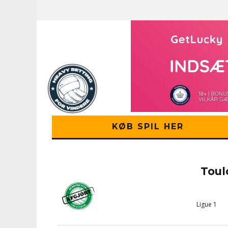
KØB SPIL HER
Toul
Ligue 1