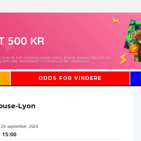
ODDS FOR VINDERE
ouse-Lyon
29. september, 2024
15:00