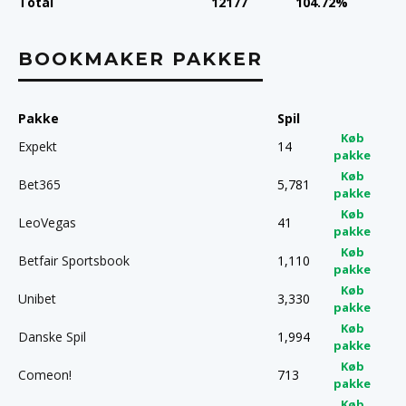
Total
12177
104.72%
BOOKMAKER PAKKER
Pakke
Spil
Køb
Expekt
14
pakke
Køb
Bet365
5,781
pakke
Køb
LeoVegas
41
pakke
Køb
Betfair Sportsbook
1,110
pakke
Køb
Unibet
3,330
pakke
Køb
Danske Spil
1,994
pakke
Køb
Comeon!
713
pakke
Køb