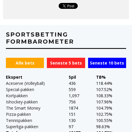
SPORTSBETTING
FORMBAROMETER
Alle bets
Seneste 5 bets
Seneste 10 bets
Ekspert
Spil
TB%
Aceserve (Volleyball)
436
118.44%
Special-pakken
559
107.52%
Kortpakken
1,097
108.33%
Ishockey-pakken
756
107.96%
The Smart Money
1874
104.79%
Pizza-pakken
151
102.75%
Tennispakken
130
100.55%
Superliga-pakken
97
98.63%