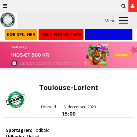
Menu
KØB SPIL HER
ODDS FOR VINDERE
HEAVY BETTING
HEAV
Toulouse-Lorient
Fodbold
3. december, 2023
15:00
Sportsgren:
Fodbold
Udbyder:
Unibet