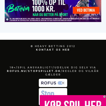
© HEAVY BETTING 2012
KONTAKT OS HER
18+/SPIL ANSVARLIGT!/UDELUK DIG SELV VIA
ROFUS.NU
/
STOPSPILLET.DK
/REGLER OG VILKÅR
GÆLDER