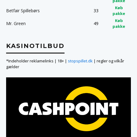
pakke
Køb
Betfair Spillebørs
33
pakke
Køb
Mr. Green
49
pakke
KASINOTILBUD
*Indeholder reklamelinks | 18+ |
stopspillet.dk
| regler og vilkår
gælder