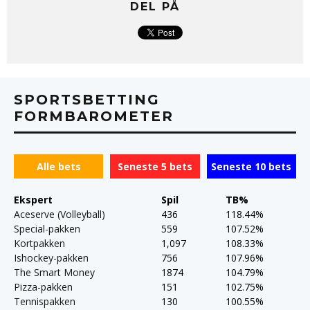
DEL PÅ
SPORTSBETTING
FORMBAROMETER
Alle bets
Seneste 5 bets
Seneste 10 bets
Ekspert
Spil
TB%
Aceserve (Volleyball)
436
118.44%
Special-pakken
559
107.52%
Kortpakken
1,097
108.33%
Ishockey-pakken
756
107.96%
The Smart Money
1874
104.79%
Pizza-pakken
151
102.75%
Tennispakken
130
100.55%