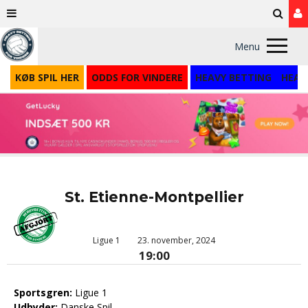
Menu
KØB SPIL HER
ODDS FOR VINDERE
HEAVY BETTING
HEAV
St. Etienne-Montpellier
Ligue 1
23. november, 2024
19:00
Sportsgren:
Ligue 1
Udbyder:
Danske Spil