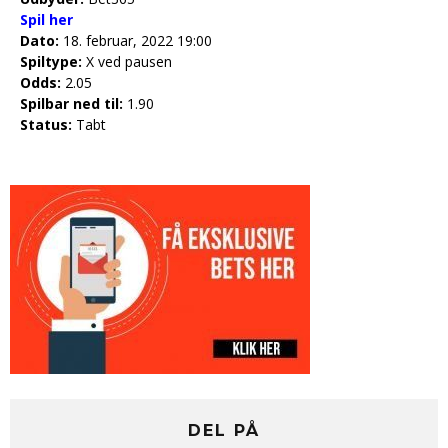
Spil her
Dato:
18. februar, 2022 19:00
Spiltype:
X ved pausen
Odds:
2.05
Spilbar ned til:
1.90
Status:
Tabt
DEL PÅ