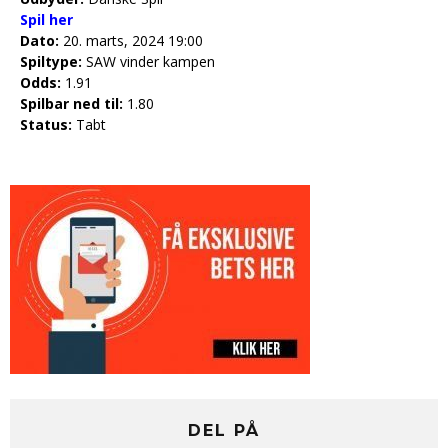
Spil her
Dato:
20. marts, 2024 19:00
Spiltype:
SAW vinder kampen
Odds:
1.91
Spilbar ned til:
1.80
Status:
Tabt
DEL PÅ