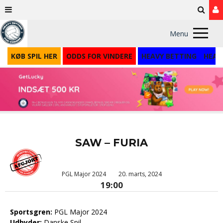
Menu
KØB SPIL HER
ODDS FOR VINDERE
HEAVY BETTING
HEAV
SAW – FURIA
PGL Major 2024
20. marts, 2024
19:00
Sportsgren:
PGL Major 2024
Udbyder:
Danske Spil