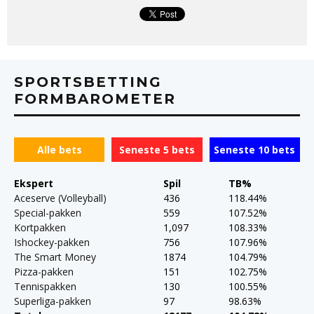
SPORTSBETTING
FORMBAROMETER
Alle bets
Seneste 5 bets
Seneste 10 bets
Ekspert
Spil
TB%
Aceserve (Volleyball)
436
118.44%
Special-pakken
559
107.52%
Kortpakken
1,097
108.33%
Ishockey-pakken
756
107.96%
The Smart Money
1874
104.79%
Pizza-pakken
151
102.75%
Tennispakken
130
100.55%
Superliga-pakken
97
98.63%