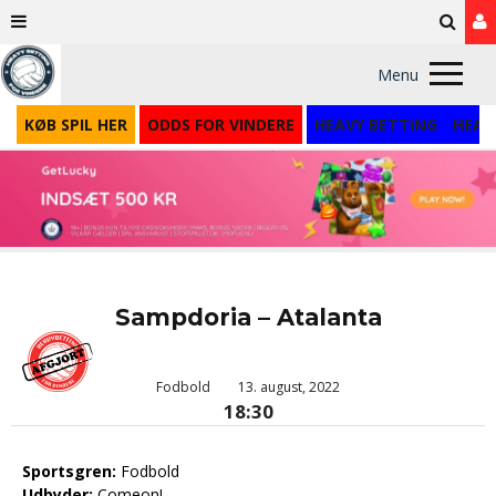
Menu
KØB SPIL HER
ODDS FOR VINDERE
HEAVY BETTING
HEAV
Sampdoria – Atalanta
Fodbold
13. august, 2022
18:30
Sportsgren:
Fodbold
Udbyder:
Comeon!