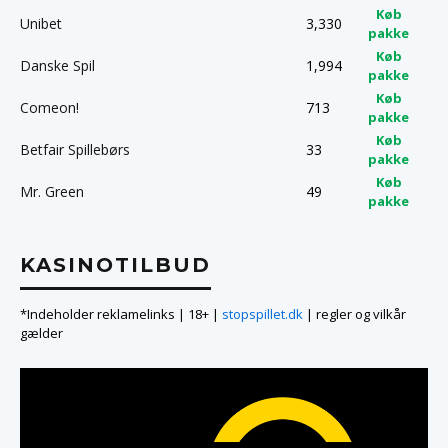
Køb
Unibet
3,330
pakke
Køb
Danske Spil
1,994
pakke
Køb
Comeon!
713
pakke
Køb
Betfair Spillebørs
33
pakke
Køb
Mr. Green
49
pakke
KASINOTILBUD
*Indeholder reklamelinks | 18+ |
stopspillet.dk
| regler og vilkår
gælder