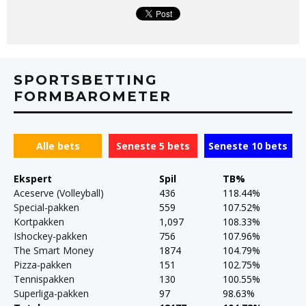
SPORTSBETTING
FORMBAROMETER
Alle bets
Seneste 5 bets
Seneste 10 bets
Ekspert
Spil
TB%
Aceserve (Volleyball)
436
118.44%
Special-pakken
559
107.52%
Kortpakken
1,097
108.33%
Ishockey-pakken
756
107.96%
The Smart Money
1874
104.79%
Pizza-pakken
151
102.75%
Tennispakken
130
100.55%
Superliga-pakken
97
98.63%