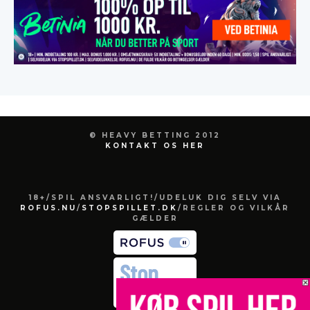
© HEAVY BETTING 2012
KONTAKT OS HER
18+/SPIL ANSVARLIGT!/UDELUK DIG SELV VIA
ROFUS.NU
/
STOPSPILLET.DK
/REGLER OG VILKÅR
GÆLDER