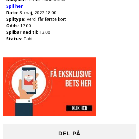
Spil her
Dato:
8. maj, 2022 18:00
Spiltype:
Verdi får første kort
Odds:
17.00
Spilbar ned til:
13.00
Status:
Tabt
DEL PÅ