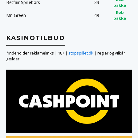
Betfair Spillebørs
33
pakke
Køb
Mr. Green
49
pakke
KASINOTILBUD
*Indeholder reklamelinks | 18+ |
stopspillet.dk
| regler og vilkår
gælder