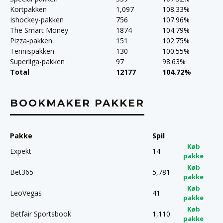
Kortpakken
1,097
108.33%
Ishockey-pakken
756
107.96%
The Smart Money
1874
104.79%
Pizza-pakken
151
102.75%
Tennispakken
130
100.55%
Superliga-pakken
97
98.63%
Total
12177
104.72%
BOOKMAKER PAKKER
Pakke
Spil
Køb
Expekt
14
pakke
Køb
Bet365
5,781
pakke
Køb
LeoVegas
41
pakke
Køb
Betfair Sportsbook
1,110
pakke