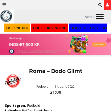
Menu
KØB SPIL HER
ODDS FOR VINDERE
HEAVY BETTING
HEAV
Roma – Bodö Glimt
Fodbold
14. april, 2022
21:00
Sportsgren:
Fodbold
Udbyder:
Betfair Sportsbook