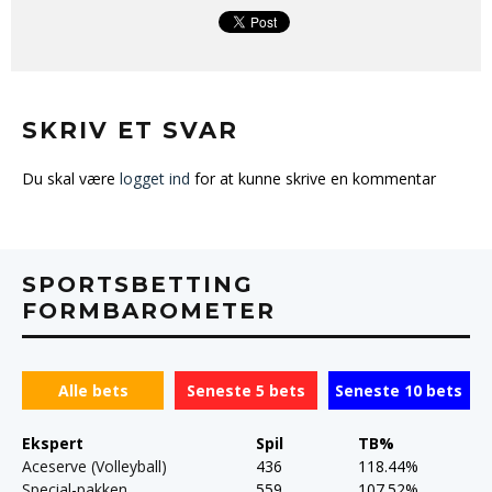
SKRIV ET SVAR
Du skal være
logget ind
for at kunne skrive en kommentar
SPORTSBETTING
FORMBAROMETER
Alle bets
Seneste 5 bets
Seneste 10 bets
Ekspert
Spil
TB%
Aceserve (Volleyball)
436
118.44%
Special-pakken
559
107.52%