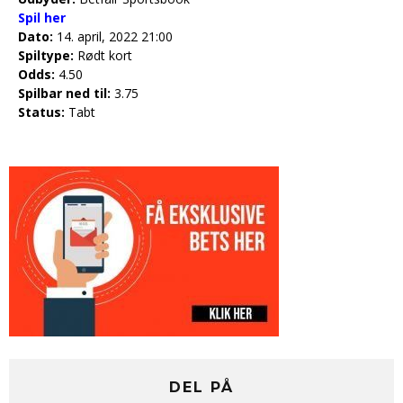
Spil her
Dato:
14. april, 2022 21:00
Spiltype:
Rødt kort
Odds:
4.50
Spilbar ned til:
3.75
Status:
Tabt
DEL PÅ