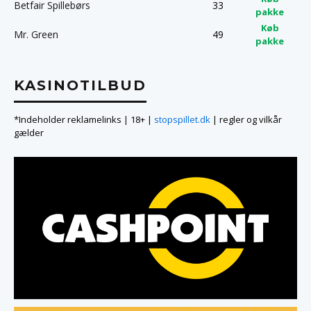
Betfair Spillebørs
33
pakke
Køb
Mr. Green
49
pakke
KASINOTILBUD
*Indeholder reklamelinks | 18+ |
stopspillet.dk
| regler og vilkår
gælder