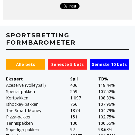
SPORTSBETTING
FORMBAROMETER
Alle bets
Seneste 5 bets
Seneste 10 bets
Ekspert
Spil
TB%
Aceserve (Volleyball)
436
118.44%
Special-pakken
559
107.52%
Kortpakken
1,097
108.33%
Ishockey-pakken
756
107.96%
The Smart Money
1874
104.79%
Pizza-pakken
151
102.75%
Tennispakken
130
100.55%
Superliga-pakken
97
98.63%