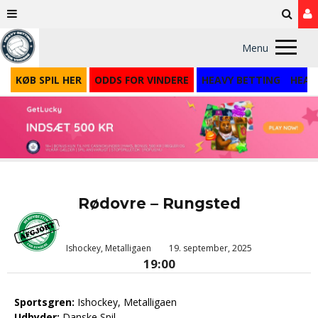
Menu
KØB SPIL HER
ODDS FOR VINDERE
HEAVY BETTING
HEAV
Rødovre – Rungsted
Ishockey, Metalligaen
19. september, 2025
19:00
Sportsgren:
Ishockey, Metalligaen
Udbyder:
Danske Spil