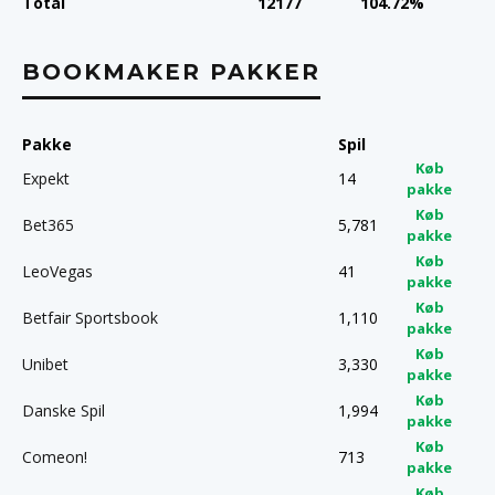
Total
12177
104.72%
BOOKMAKER PAKKER
Pakke
Spil
Køb
Expekt
14
pakke
Køb
Bet365
5,781
pakke
Køb
LeoVegas
41
pakke
Køb
Betfair Sportsbook
1,110
pakke
Køb
Unibet
3,330
pakke
Køb
Danske Spil
1,994
pakke
Køb
Comeon!
713
pakke
Køb