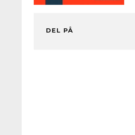
DEL PÅ