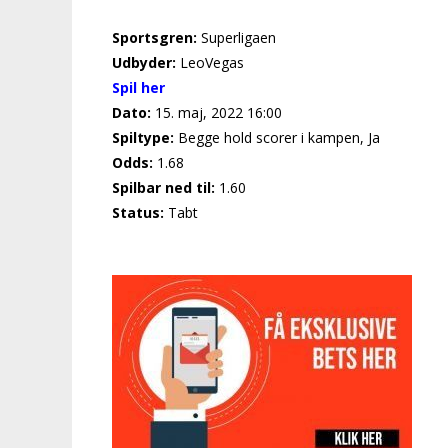
Sportsgren:
Superligaen
Udbyder:
LeoVegas
Spil her
Dato:
15. maj, 2022 16:00
Spiltype:
Begge hold scorer i kampen, Ja
Odds:
1.68
Spilbar ned til:
1.60
Status:
Tabt