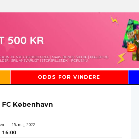
ODDS FOR VINDERE
– FC København
aen
15. maj, 2022
16:00