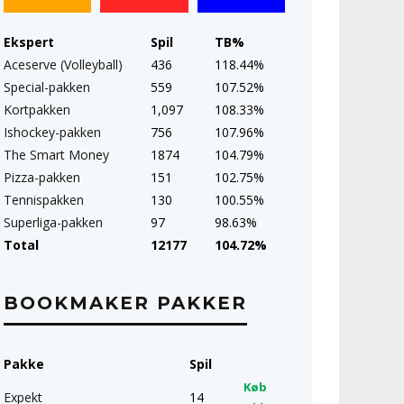
Ekspert
Spil
TB%
Aceserve (Volleyball)
436
118.44%
Special-pakken
559
107.52%
Kortpakken
1,097
108.33%
Ishockey-pakken
756
107.96%
The Smart Money
1874
104.79%
Pizza-pakken
151
102.75%
Tennispakken
130
100.55%
Superliga-pakken
97
98.63%
Total
12177
104.72%
BOOKMAKER PAKKER
Pakke
Spil
Køb
Expekt
14