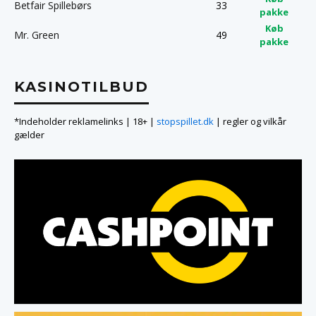
Betfair Spillebørs
33
pakke
Køb
Mr. Green
49
pakke
KASINOTILBUD
*Indeholder reklamelinks | 18+ |
stopspillet.dk
| regler og vilkår
gælder