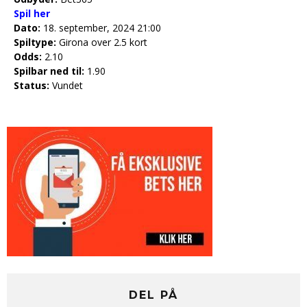
Spil her
Dato:
18. september, 2024 21:00
Spiltype:
Girona over 2.5 kort
Odds:
2.10
Spilbar ned til:
1.90
Status:
Vundet
DEL PÅ