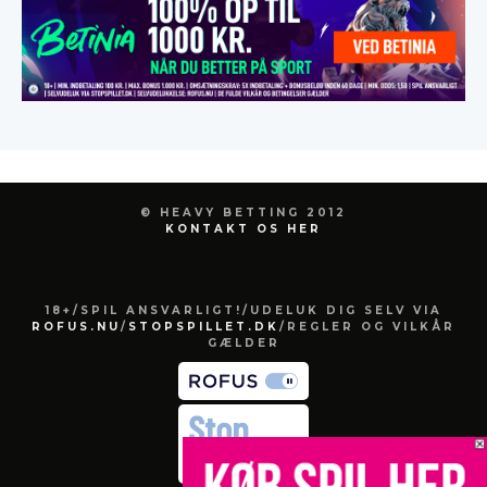
© HEAVY BETTING 2012
KONTAKT OS HER
18+/SPIL ANSVARLIGT!/UDELUK DIG SELV VIA
ROFUS.NU
/
STOPSPILLET.DK
/REGLER OG VILKÅR
GÆLDER