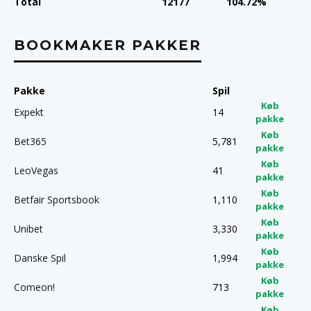
Total
12177
104.72%
BOOKMAKER PAKKER
Pakke
Spil
Køb
Expekt
14
pakke
Køb
Bet365
5,781
pakke
Køb
LeoVegas
41
pakke
Køb
Betfair Sportsbook
1,110
pakke
Køb
Unibet
3,330
pakke
Køb
Danske Spil
1,994
pakke
Køb
Comeon!
713
pakke
Køb