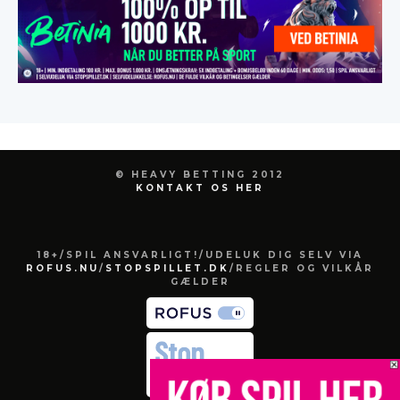
© HEAVY BETTING 2012
KONTAKT OS HER
18+/SPIL ANSVARLIGT!/UDELUK DIG SELV VIA
ROFUS.NU
/
STOPSPILLET.DK
/REGLER OG VILKÅR
GÆLDER