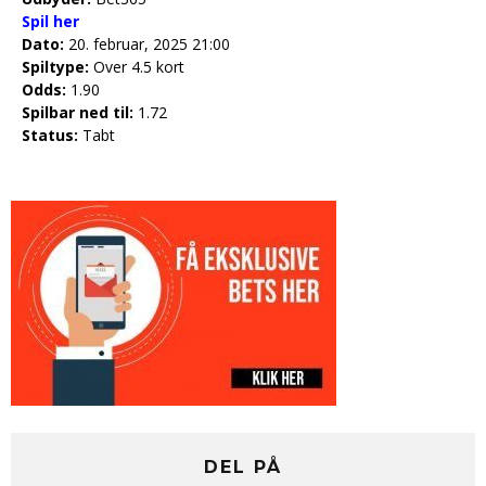
Spil her
Dato:
20. februar, 2025 21:00
Spiltype:
Over 4.5 kort
Odds:
1.90
Spilbar ned til:
1.72
Status:
Tabt
DEL PÅ