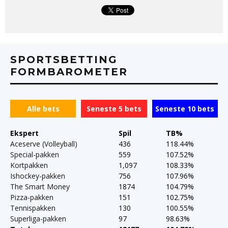
SPORTSBETTING
FORMBAROMETER
Alle bets
Seneste 5 bets
Seneste 10 bets
Ekspert
Spil
TB%
Aceserve (Volleyball)
436
118.44%
Special-pakken
559
107.52%
Kortpakken
1,097
108.33%
Ishockey-pakken
756
107.96%
The Smart Money
1874
104.79%
Pizza-pakken
151
102.75%
Tennispakken
130
100.55%
Superliga-pakken
97
98.63%