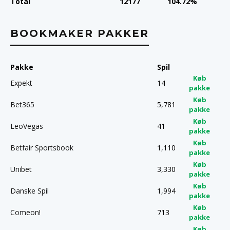
Total
12177
104.72%
BOOKMAKER PAKKER
Pakke
Spil
Køb
Expekt
14
pakke
Køb
Bet365
5,781
pakke
Køb
LeoVegas
41
pakke
Køb
Betfair Sportsbook
1,110
pakke
Køb
Unibet
3,330
pakke
Køb
Danske Spil
1,994
pakke
Køb
Comeon!
713
pakke
Køb