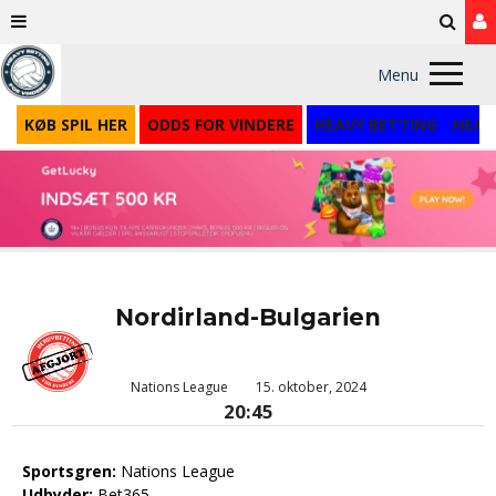
Menu
KØB SPIL HER
ODDS FOR VINDERE
HEAVY BETTING
HEAV
Nordirland-Bulgarien
Nations League
15. oktober, 2024
20:45
Sportsgren:
Nations League
Udbyder:
Bet365