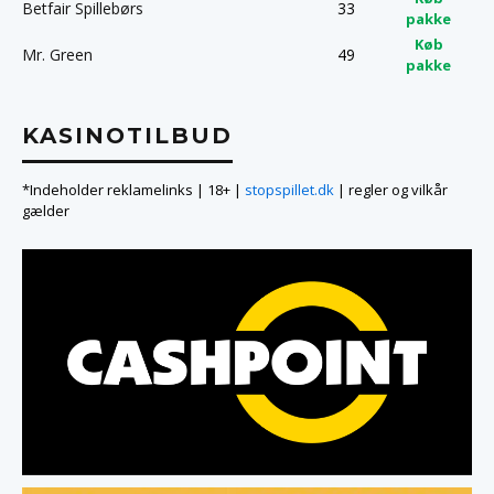
Betfair Spillebørs
33
pakke
Køb
Mr. Green
49
pakke
KASINOTILBUD
*Indeholder reklamelinks | 18+ |
stopspillet.dk
| regler og vilkår
gælder