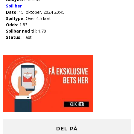
Spil her
Dato:
15. oktober, 2024 20:45
Spiltype:
Over 4.5 kort
Odds:
1.83
Spilbar ned til:
1.70
Status:
Tabt
DEL PÅ