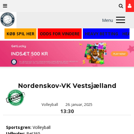
Menu
KØB SPIL HER
ODDS FOR VINDERE
HEAVY BETTING
HEAV
Nordenskov-VK Vestsjælland
Volleyball
26. januar, 2025
13:30
Sportsgren:
Volleyball
Udbyder:
Bet365