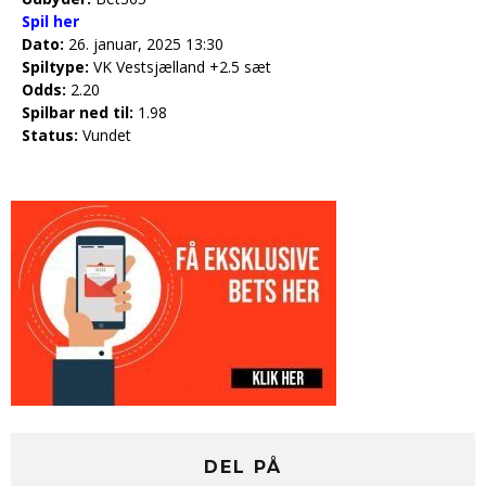
Spil her
Dato:
26. januar, 2025 13:30
Spiltype:
VK Vestsjælland +2.5 sæt
Odds:
2.20
Spilbar ned til:
1.98
Status:
Vundet
DEL PÅ