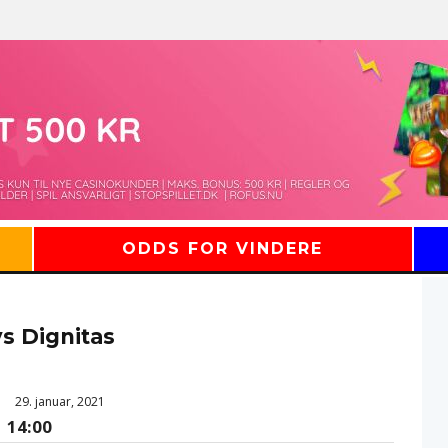
ODDS FOR VINDERE
vs Dignitas
29. januar, 2021
14:00