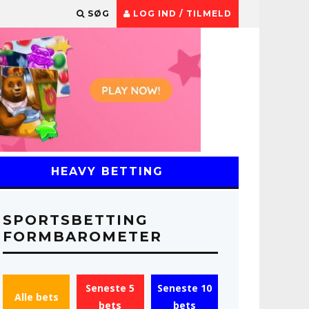
SØG
LOG IND / TILMELD
HEAVY BETTING
SPORTSBETTING
FORMBAROMETER
Seneste 5
Seneste 10
Alle bets
bets
bets