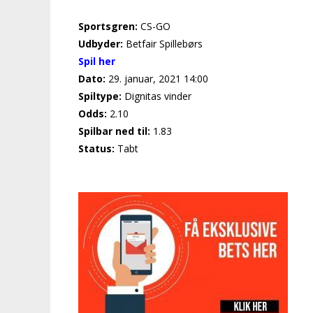
Sportsgren:
CS-GO
Udbyder:
Betfair Spillebørs
Spil her
Dato:
29. januar, 2021 14:00
Spiltype:
Dignitas vinder
Odds:
2.10
Spilbar ned til:
1.83
Status:
Tabt