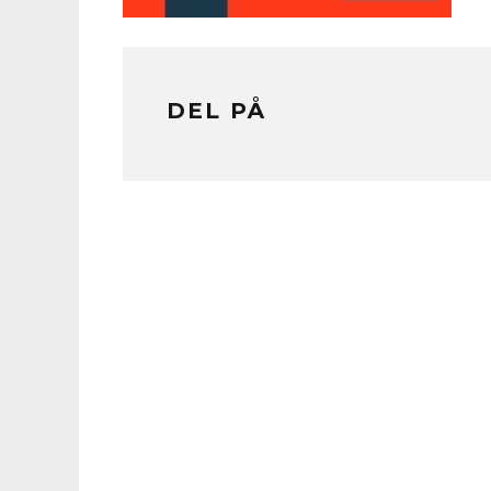
DEL PÅ