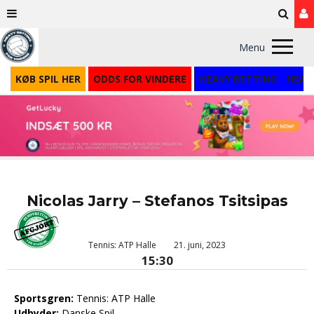
Menu
KØB SPIL HER
ODDS FOR VINDERE
HEAVY BETTING
HEAV
Nicolas Jarry – Stefanos Tsitsipas
Tennis: ATP Halle
21. juni, 2023
15:30
Sportsgren:
Tennis: ATP Halle
Udbyder:
Danske Spil