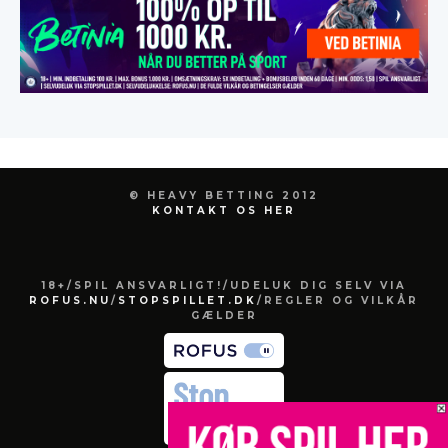
© HEAVY BETTING 2012
KONTAKT OS HER
18+/SPIL ANSVARLIGT!/UDELUK DIG SELV VIA
ROFUS.NU
/
STOPSPILLET.DK
/REGLER OG VILKÅR
GÆLDER