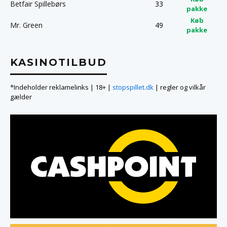
Betfair Spillebørs
33
pakke
Køb
Mr. Green
49
pakke
KASINOTILBUD
*Indeholder reklamelinks | 18+ |
stopspillet.dk
| regler og vilkår
gælder