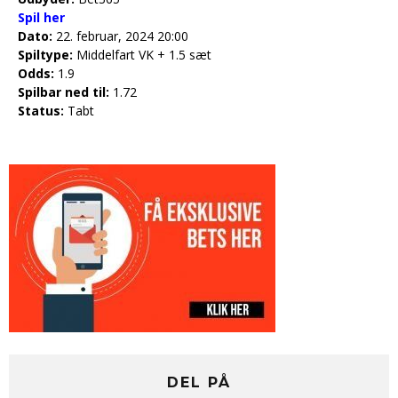
Spil her
Dato:
22. februar, 2024 20:00
Spiltype:
Middelfart VK + 1.5 sæt
Odds:
1.9
Spilbar ned til:
1.72
Status:
Tabt
DEL PÅ