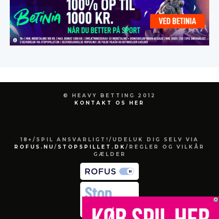
© HEAVY BETTING 2012
KONTAKT OS HER
18+/SPIL ANSVARLIGT!/UDELUK DIG SELV VIA
ROFUS.NU
/
STOPSPILLET.DK
/REGLER OG VILKÅR
GÆLDER