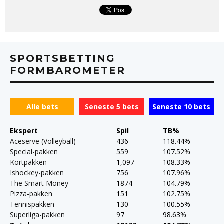
SPORTSBETTING
FORMBAROMETER
Alle bets
Seneste 5 bets
Seneste 10 bets
Ekspert
Spil
TB%
Aceserve (Volleyball)
436
118.44%
Special-pakken
559
107.52%
Kortpakken
1,097
108.33%
Ishockey-pakken
756
107.96%
The Smart Money
1874
104.79%
Pizza-pakken
151
102.75%
Tennispakken
130
100.55%
Superliga-pakken
97
98.63%