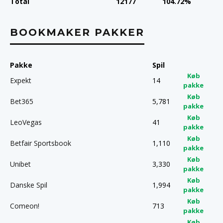
Total
12177
104.72%
BOOKMAKER PAKKER
Pakke
Spil
Køb
Expekt
14
pakke
Køb
Bet365
5,781
pakke
Køb
LeoVegas
41
pakke
Køb
Betfair Sportsbook
1,110
pakke
Køb
Unibet
3,330
pakke
Køb
Danske Spil
1,994
pakke
Køb
Comeon!
713
pakke
Køb