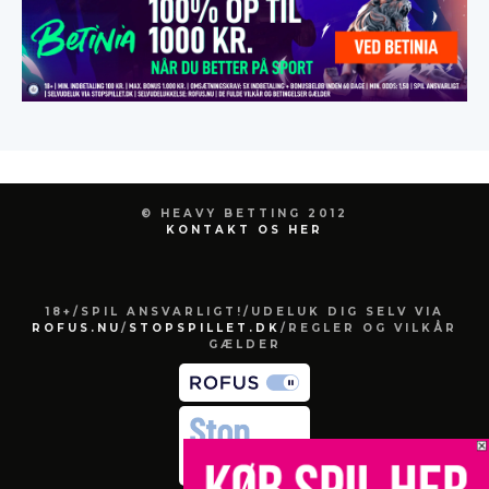
© HEAVY BETTING 2012
KONTAKT OS HER
18+/SPIL ANSVARLIGT!/UDELUK DIG SELV VIA
ROFUS.NU
/
STOPSPILLET.DK
/REGLER OG VILKÅR
GÆLDER