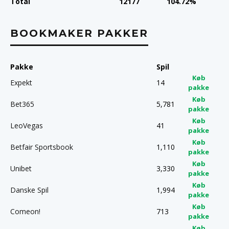
Total
12177
104.72%
BOOKMAKER PAKKER
Pakke
Spil
Køb
Expekt
14
pakke
Køb
Bet365
5,781
pakke
Køb
LeoVegas
41
pakke
Køb
Betfair Sportsbook
1,110
pakke
Køb
Unibet
3,330
pakke
Køb
Danske Spil
1,994
pakke
Køb
Comeon!
713
pakke
Køb