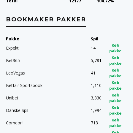
Total
12177
104.72%
BOOKMAKER PAKKER
Pakke
Spil
Køb
Expekt
14
pakke
Køb
Bet365
5,781
pakke
Køb
LeoVegas
41
pakke
Køb
Betfair Sportsbook
1,110
pakke
Køb
Unibet
3,330
pakke
Køb
Danske Spil
1,994
pakke
Køb
Comeon!
713
pakke
Køb