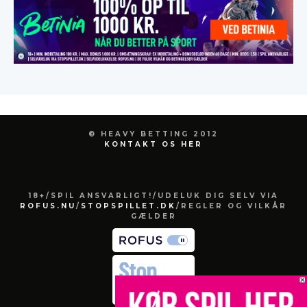
© HEAVY BETTING 2012
KONTAKT OS HER
18+/SPIL ANSVARLIGT!/UDELUK DIG SELV VIA
ROFUS.NU
/
STOPSPILLET.DK
/REGLER OG VILKÅR
GÆLDER