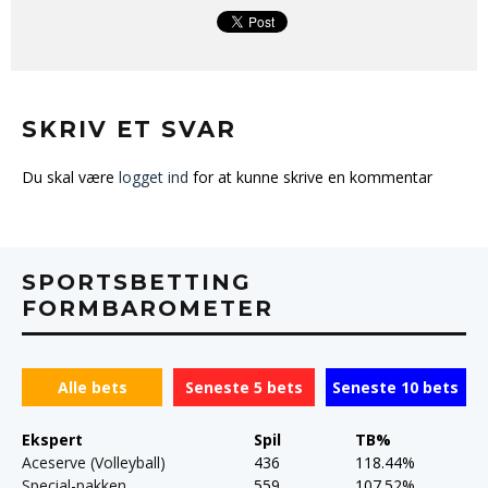
SKRIV ET SVAR
Du skal være
logget ind
for at kunne skrive en kommentar
SPORTSBETTING
FORMBAROMETER
Alle bets
Seneste 5 bets
Seneste 10 bets
Ekspert
Spil
TB%
Aceserve (Volleyball)
436
118.44%
Special-pakken
559
107.52%