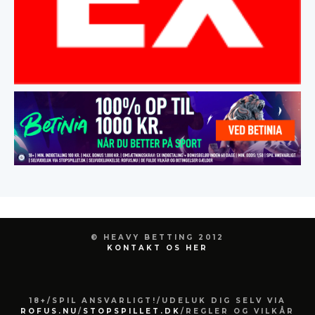
© HEAVY BETTING 2012
KONTAKT OS HER
18+/SPIL ANSVARLIGT!/UDELUK DIG SELV VIA
ROFUS.NU
/
STOPSPILLET.DK
/REGLER OG VILKÅR