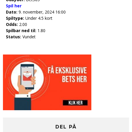
Spil her
Dato:
9. november, 2024 16:00
Spiltype:
Under 4.5 kort
Odds:
2.00
Spilbar ned til:
1.80
Status:
Vundet
DEL PÅ