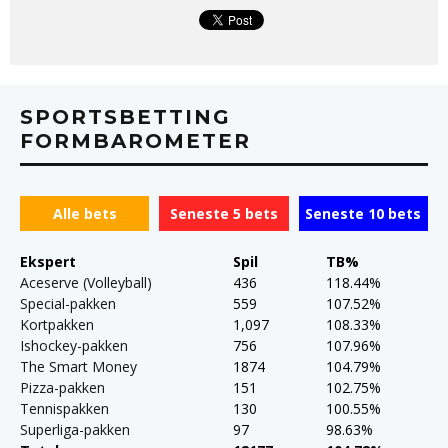
SPORTSBETTING
FORMBAROMETER
Alle bets
Seneste 5 bets
Seneste 10 bets
Ekspert
Spil
TB%
Aceserve (Volleyball)
436
118.44%
Special-pakken
559
107.52%
Kortpakken
1,097
108.33%
Ishockey-pakken
756
107.96%
The Smart Money
1874
104.79%
Pizza-pakken
151
102.75%
Tennispakken
130
100.55%
Superliga-pakken
97
98.63%