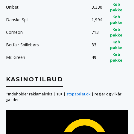
Køb
Unibet
3,330
pakke
Køb
Danske Spil
1,994
pakke
Køb
Comeon!
713
pakke
Køb
Betfair Spillebørs
33
pakke
Køb
Mr. Green
49
pakke
KASINOTILBUD
*Indeholder reklamelinks | 18+ |
stopspillet.dk
| regler og vilkår
gælder