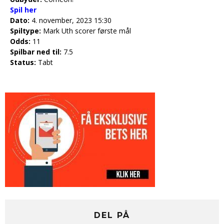
Spil her
Dato:
4. november, 2023 15:30
Spiltype:
Mark Uth scorer første mål
Odds:
11
Spilbar ned til:
7.5
Status:
Tabt
DEL PÅ