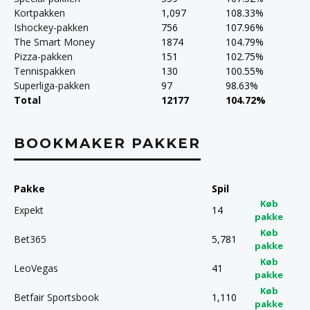
Kortpakken
1,097
108.33%
Ishockey-pakken
756
107.96%
The Smart Money
1874
104.79%
Pizza-pakken
151
102.75%
Tennispakken
130
100.55%
Superliga-pakken
97
98.63%
Total
12177
104.72%
BOOKMAKER PAKKER
Pakke
Spil
Køb
Expekt
14
pakke
Køb
Bet365
5,781
pakke
Køb
LeoVegas
41
pakke
Køb
Betfair Sportsbook
1,110
pakke