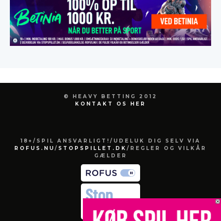
© HEAVY BETTING 2012
KONTAKT OS HER
18+/SPIL ANSVARLIGT!/UDELUK DIG SELV VIA
ROFUS.NU
/
STOPSPILLET.DK
/REGLER OG VILKÅR
GÆLDER