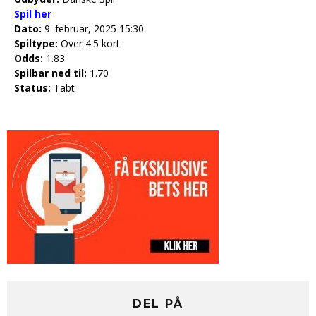
Spil her
Dato:
9. februar, 2025 15:30
Spiltype:
Over 4.5 kort
Odds:
1.83
Spilbar ned til:
1.70
Status:
Tabt
DEL PÅ