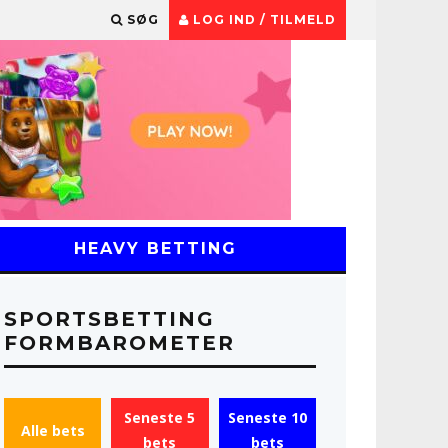
SØG
LOG IND / TILMELD
HEAVY BETTING
SPORTSBETTING
FORMBAROMETER
Seneste 5
Seneste 10
Alle bets
bets
bets