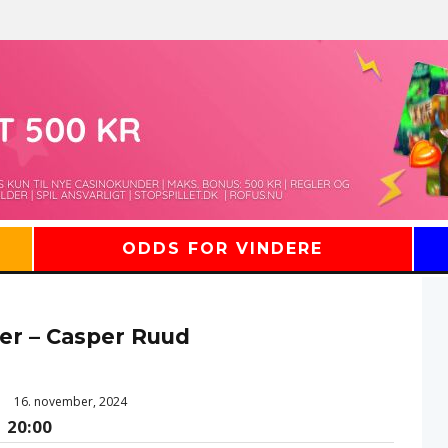
ODDS FOR VINDERE
er – Casper Ruud
16. november, 2024
20:00