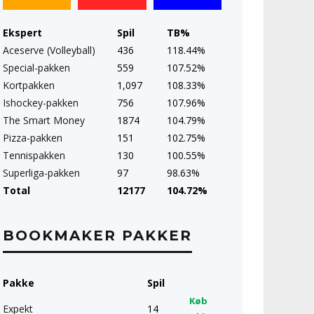
Ekspert
Spil
TB%
Aceserve (Volleyball)
436
118.44%
Special-pakken
559
107.52%
Kortpakken
1,097
108.33%
Ishockey-pakken
756
107.96%
The Smart Money
1874
104.79%
Pizza-pakken
151
102.75%
Tennispakken
130
100.55%
Superliga-pakken
97
98.63%
Total
12177
104.72%
BOOKMAKER PAKKER
Pakke
Spil
Køb
Expekt
14