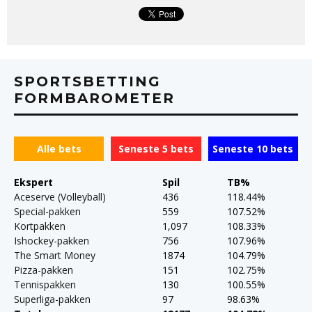
SPORTSBETTING
FORMBAROMETER
Alle bets
Seneste 5 bets
Seneste 10 bets
Ekspert
Spil
TB%
Aceserve (Volleyball)
436
118.44%
Special-pakken
559
107.52%
Kortpakken
1,097
108.33%
Ishockey-pakken
756
107.96%
The Smart Money
1874
104.79%
Pizza-pakken
151
102.75%
Tennispakken
130
100.55%
Superliga-pakken
97
98.63%