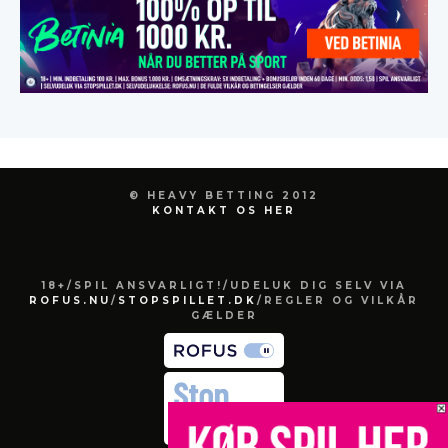
© HEAVY BETTING 2012
KONTAKT OS HER
18+/SPIL ANSVARLIGT!/UDELUK DIG SELV VIA
ROFUS.NU
/
STOPSPILLET.DK
/REGLER OG VILKÅR
GÆLDER