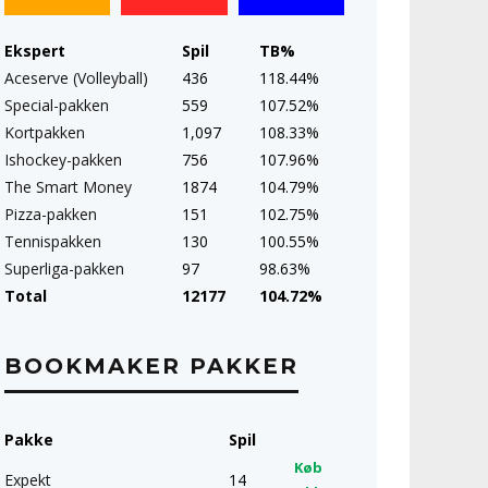
Ekspert
Spil
TB%
Aceserve (Volleyball)
436
118.44%
Special-pakken
559
107.52%
Kortpakken
1,097
108.33%
Ishockey-pakken
756
107.96%
The Smart Money
1874
104.79%
Pizza-pakken
151
102.75%
Tennispakken
130
100.55%
Superliga-pakken
97
98.63%
Total
12177
104.72%
BOOKMAKER PAKKER
Pakke
Spil
Køb
Expekt
14