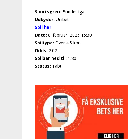
Sportsgren:
Bundesliga
Udbyder:
Unibet
Spil her
Dato:
8. februar, 2025 15:30
Spiltype:
Over 4.5 kort
Odds:
2.02
Spilbar ned til:
1.80
Status:
Tabt