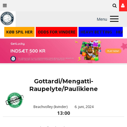
Menu
KØB SPIL HER
ODDS FOR VINDERE
HEAVY BETTING
HEAV
Gottardi/Mengatti-
Raupelyte/Paulikiene
Beachvolley (kvinder)
6. juni, 2024
13:00